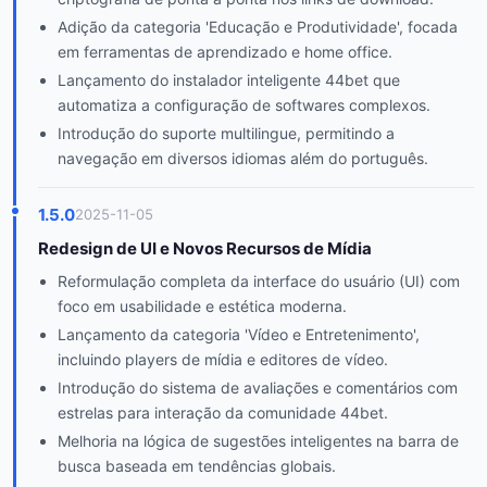
Adição da categoria 'Educação e Produtividade', focada
em ferramentas de aprendizado e home office.
Lançamento do instalador inteligente 44bet que
automatiza a configuração de softwares complexos.
Introdução do suporte multilingue, permitindo a
navegação em diversos idiomas além do português.
1.5.0
2025-11-05
Redesign de UI e Novos Recursos de Mídia
Reformulação completa da interface do usuário (UI) com
foco em usabilidade e estética moderna.
Lançamento da categoria 'Vídeo e Entretenimento',
incluindo players de mídia e editores de vídeo.
Introdução do sistema de avaliações e comentários com
estrelas para interação da comunidade 44bet.
Melhoria na lógica de sugestões inteligentes na barra de
busca baseada em tendências globais.