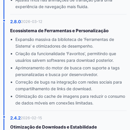
experiência de navegação mais fluida.
2.8.0
2026-03-12
Ecossistema de Ferramentas e Personalização
Expansão massiva da biblioteca de 'Ferramentas de
Sistema' e otimizadores de desempenho.
Criação da funcionalidade 'Favoritos', permitindo que
usuários salvem softwares para download posterior.
Aprimoramento do motor de busca com suporte a tags
personalizadas e busca por desenvolvedor.
Correção de bugs na integração com redes sociais para
compartilhamento de links de download.
Otimização do cache de imagens para reduzir o consumo
de dados móveis em conexões limitadas.
2.4.2
2026-02-15
Otimização de Downloads e Estabilidade