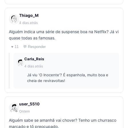
Thiago_M
4 dias atrás
Alguém indica uma série de suspense boa na Netflix? Já vi
quase todas as famosas.
♥ 11
💬 Responder
Carla_Reis
4 dias atrás
Já viu 'O Inocente'? É espanhola, muito boa e
cheia de reviravoltas!
user_5510
Ontem
Alguém sabe se amanhã vai chover? Tenho um churrasco
marcado e tô preocupado.