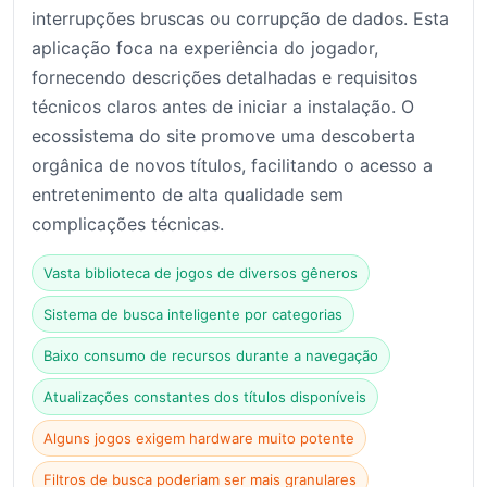
interrupções bruscas ou corrupção de dados. Esta
aplicação foca na experiência do jogador,
fornecendo descrições detalhadas e requisitos
técnicos claros antes de iniciar a instalação. O
ecossistema do site promove uma descoberta
orgânica de novos títulos, facilitando o acesso a
entretenimento de alta qualidade sem
complicações técnicas.
Vasta biblioteca de jogos de diversos gêneros
Sistema de busca inteligente por categorias
Baixo consumo de recursos durante a navegação
Atualizações constantes dos títulos disponíveis
Alguns jogos exigem hardware muito potente
Filtros de busca poderiam ser mais granulares