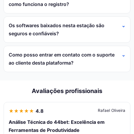
como funciona o registro?
Os softwares baixados nesta estação são
seguros e confiáveis?
Como posso entrar em contato com o suporte
ao cliente desta plataforma?
Avaliações profissionais
★
★
★
★
★
4.8
Rafael Oliveira
Análise Técnica do 44bet: Excelência em
Ferramentas de Produtividade