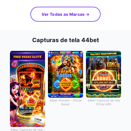
Ver Todas as Marcas →
Capturas de tela 44bet
44bet Preview - Oficial
44bet Capturas de tela
Baixar
Oficial APK
44bet Capturas de tela -