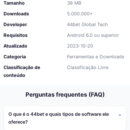
Tamanho
38 MB
Downloads
5.000.000+
Developer
44bet Global Tech
Requisitos
Android 6.0 ou superior
Atualizado
2023-10-20
Categoria
Ferramentas e Downloads
Classificação de
Classificação Livre
conteúdo
Perguntas frequentes (FAQ)
O que é o 44bet e quais tipos de software ele
oferece?