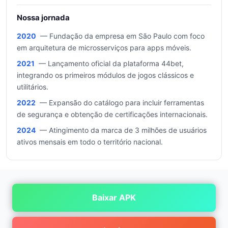
Nossa jornada
2020
— Fundação da empresa em São Paulo com foco
em arquitetura de microsserviços para apps móveis.
2021
— Lançamento oficial da plataforma 44bet,
integrando os primeiros módulos de jogos clássicos e
utilitários.
2022
— Expansão do catálogo para incluir ferramentas
de segurança e obtenção de certificações internacionais.
2024
— Atingimento da marca de 3 milhões de usuários
ativos mensais em todo o território nacional.
Baixar APK