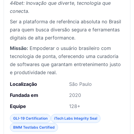
44bet: Inovação que diverte, tecnologia que
conecta.
Ser a plataforma de referência absoluta no Brasil
para quem busca diversão segura e ferramentas
digitais de alta performance.
Missão:
Empoderar o usuário brasileiro com
tecnologia de ponta, oferecendo uma curadoria
de softwares que garantam entretenimento justo
e produtividade real.
Localização
São Paulo
Fundada em
2020
Equipe
128+
GLI-19 Certification
iTech Labs Integrity Seal
BMM Testlabs Certified