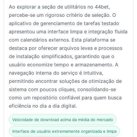
Ao explorar a seção de utilitários no 44bet,
percebe-se um rigoroso critério de seleção. O
aplicativo de gerenciamento de tarefas testado
apresentou uma interface limpa e integração fluida
com calendários externos. Esta plataforma se
destaca por oferecer arquivos leves e processos
de instalação simplificados, garantindo que o
usuário economize tempo e armazenamento. A
navegação interna do serviço é intuitiva,
permitindo encontrar soluções de otimização de
sistema com poucos cliques, consolidando-se
como um repositório confiável para quem busca
eficiência no dia a dia digital.
Velocidade de download acima da média do mercado
Interface de usuário extremamente organizada e limpa