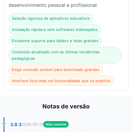
desenvolvimento pessoal e profissional.
Seleção rigorosa de aplicativos educativos
Instalação rápida e sem softwares indesejados
Excelente suporte para tablets e telas grandes
Conteúdo atualizado com as últimas tendências
pedagógicas
Exige conexão estável para downloads grandes
Interface foca mais na funcionalidade que na estética
Notas de versão
3.8.3
2026-05-13
Mais recente