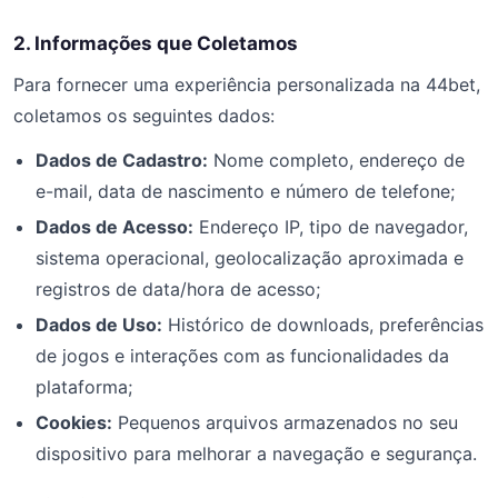
2. Informações que Coletamos
Para fornecer uma experiência personalizada na 44bet,
coletamos os seguintes dados:
Dados de Cadastro:
Nome completo, endereço de
e-mail, data de nascimento e número de telefone;
Dados de Acesso:
Endereço IP, tipo de navegador,
sistema operacional, geolocalização aproximada e
registros de data/hora de acesso;
Dados de Uso:
Histórico de downloads, preferências
de jogos e interações com as funcionalidades da
plataforma;
Cookies:
Pequenos arquivos armazenados no seu
dispositivo para melhorar a navegação e segurança.