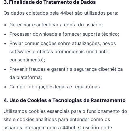
3. Finalidade do Tratamento de Dados
Os dados coletados pela 44bet são utilizados para:
Gerenciar e autenticar a conta do usuário;
Processar downloads e fornecer suporte técnico;
Enviar comunicações sobre atualizações, novos
softwares e ofertas promocionais (mediante
consentimento);
Prevenir fraudes e garantir a segurança cibernética
da plataforma;
Cumprir obrigações legais e regulatórias.
4. Uso de Cookies e Tecnologias de Rastreamento
Utilizamos cookies essenciais para o funcionamento do
site e cookies analíticos para entender como os
usuários interagem com a 44bet. O usuário pode