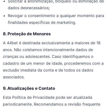
Solicitar a anonimização, bloqueio ou eliminação de
dados desnecessários;
Revogar o consentimento a qualquer momento para
finalidades específicas de marketing.
8. Proteção de Menores
A 44bet é destinada exclusivamente a maiores de 18
anos. Não coletamos intencionalmente dados de
crianças ou adolescentes. Caso identifiquemos o
cadastro de um menor de idade, procederemos com a
exclusão imediata da conta e de todos os dados
associados.
9. Atualizações e Contato
Esta Política de Privacidade pode ser atualizada
periodicamente. Recomendamos a revisão frequente