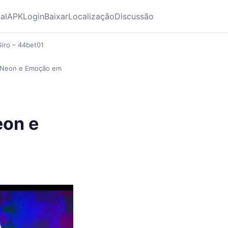
ial
APK
Login
Baixar
Localização
Discussão
iro – 44bet01
e Neon e Emoção em
eon e