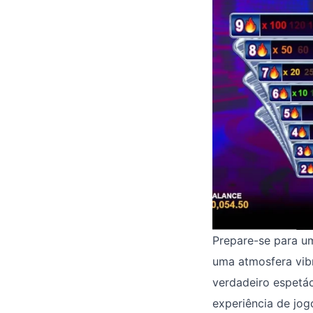
Prepare-se para um
uma atmosfera vibr
verdadeiro espetác
experiência de jog