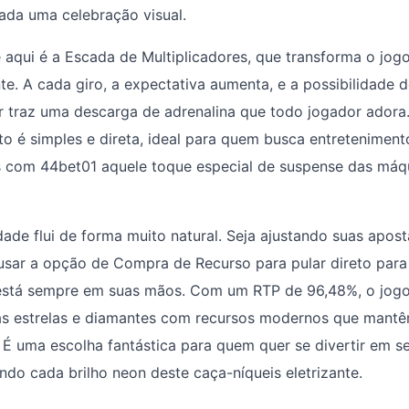
ada uma celebração visual.
 aqui é a Escada de Multiplicadores, que transforma o jo
e. A cada giro, a expectativa aumenta, e a possibilidade d
r traz uma descarga de adrenalina que todo jogador adora
o é simples e direta, ideal para quem busca entretenimen
 com 44bet01 aquele toque especial de suspense das máqu
dade flui de forma muito natural. Seja ajustando suas apost
usar a opção de Compra de Recurso para pular direto par
e está sempre em suas mãos. Com um RTP de 96,48%, o jogo
as estrelas e diamantes com recursos modernos que mantêm
 É uma escolha fantástica para quem quer se divertir em s
ando cada brilho neon deste caça-níqueis eletrizante.