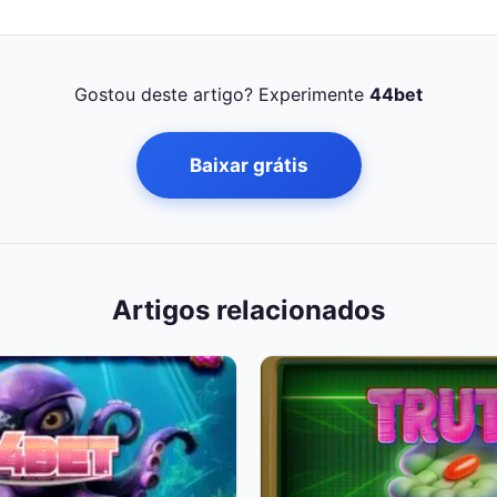
Gostou deste artigo? Experimente
44bet
Baixar grátis
Artigos relacionados