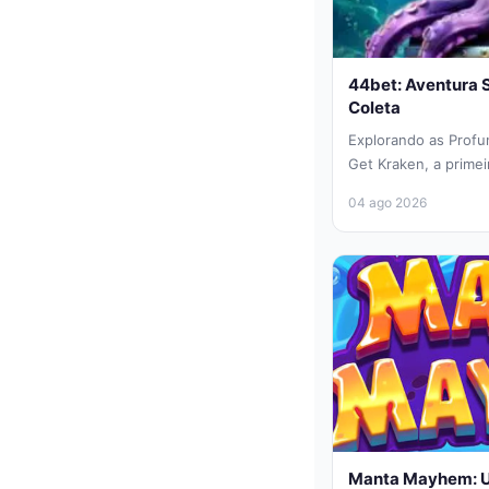
44bet: Aventura 
Coleta
Explorando as Profu
Get Kraken, a primei
do jogador é...
04 ago 2026
Manta Mayhem: U