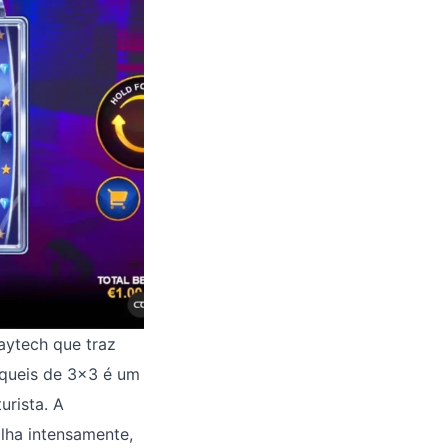
aytech que traz
íqueis de 3×3 é um
urista. A
lha intensamente,