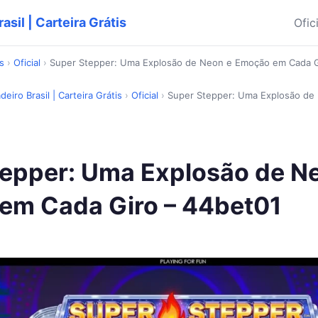
asil | Carteira Grátis
Ofic
s
›
Oficial
›
Super Stepper: Uma Explosão de Neon e Emoção em Cada G
eiro Brasil | Carteira Grátis
›
Oficial
›
Super Stepper: Uma Explosão d
tepper: Uma Explosão de N
em Cada Giro – 44bet01